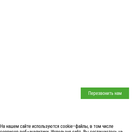
БЛОГ
КОНТАКТЫ
КАРТА САЙТА
Республика Крым, Симферополь
+7 (978) 715-73-55
+7 (978) 797-10-06
УСЛОВИЯ ОКАЗАНИЯ УСЛУГ
ОБРАБОТКА ПЕРСОНАЛЬНЫХ ДАННЫХ
РЕКВИЗИТЫ
Перезвонить нам
©
2019 - 2026
. БРАВЫЙ ТУРИСТ. ВСЕ ПРАВА ЗАЩИЩЕНЫ.
На нашем сайте используются cookie–файлы, в том числе
сервисов веб–аналитики. Используя сайт, Вы соглашаетесь на