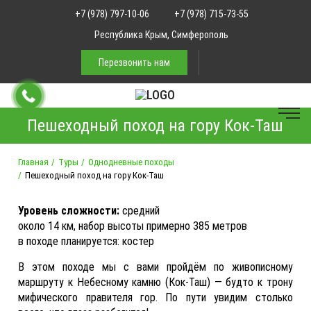
+7 (978) 797-10-06
+7 (978) 715-73-55
Республика Крым, Симферополь
Перезвонить нам
Пешеходный поход на гору Кок-Таш
Главная
Туры
Однодневные походы
Пешеходный поход на гору Кок-Таш
Уровень сложности:
средний
около 14 км, набор высоты примерно 385 метров
в походе планируется: костер
В этом походе мы с вами пройдём по живописному
маршруту к Небесному камню (Кок‑Таш) — будто к трону
мифического правителя гор. По пути увидим столько