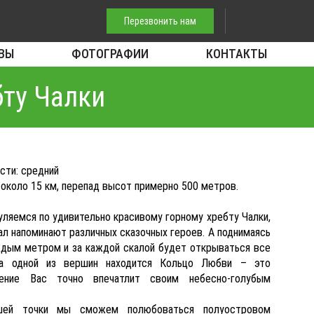
Перезвонить нам
ВЫ
ФОТОГРАФИИ
КОНТАКТЫ
бту Чалки
сти: средний
около 15 км, перепад высот примерно 500 метров.
уляемся по удивительно красивому горному хребту
Чалки
,
ал напоминают различных сказочных героев. А поднимаясь
дым метром и за каждой скалой будет открываться все
На одной из вершин находится Кольцо Любви – это
ление Вас точно впечатлит своим небесно-голубым
ей точки мы сможем полюбоваться полуостровом