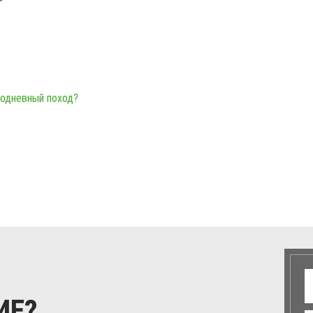
нодневный поход?
ИЕ?