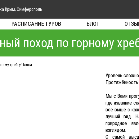
ка Крым, Симферополь
РАСПИСАНИЕ ТУРОВ
БЛОГ
ОТЗЫ
ый поход по горному хре
ному хребту Чалки
Уровень сложно
Протяжённость 
Мы с Вами прог
где изваяние ск
все выше с каж
лучший вид. 
природное яв
взглядом.
С самой высш