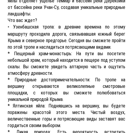
яйлы отделяет ущелье Темиар и бассейн реки Дерекойки
от бассейна реки Учан-Су, создавая уникальные природные
ландшафты.
Что вас ждет?
Узенбашская тропа: в древние времена по этому
*
маршруту проходила дорога, связывавшая южный берег
Крыма и северное предгорье. Сегодня вы сможете пройти
по этой тропе и насладиться потрясающими видами.
* Пещерный храм-монастырь: На пути вы посетите
небольшой храм, который находится в пещере под уступом
скалы. Вы сможете увидеть алтарную часть и ощутить
атмосферу древности.
* Природные достопримечательности: По тропе на
вершину открываются великолепные смотровые
площадки, с которых вы сможете полюбоваться
уникальной природой Крыма.
* Ялтинская яйла: Поднявшись на вершину, вы будете
поражены красотой этого места. Чистый воздух,
величественные горы и потрясающие виды заставят вас
гордиться своим выбором.
* Дикая природа: Есть вероятность встретить