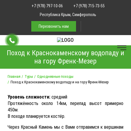
+7 (978) 797-10-06
+7 (978) 715-73-55
Республика Крым, Симферополь
Перезвонить нам
Поход к Краснокаменскому водопаду и
на гору Френк-Мезер
Главная
Туры
Однодневные походы
Поход к Краснокаменскому водопаду и на гору Френк-Мезер
Уровень сложности:
средний
Протяжённость около 14км, перепад высот примерно
450м.
В походе планируется костёр.
Через Красный Камень мы с Вами отправимся к вершинам