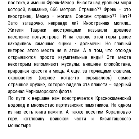
востока, а именно Френк-Мезер. Высота над уровнем моря
которой, внимание, 666 метров. Страшно?? Френк – это
иностранец, Мезер – могила. Совсем страшно?? Нет?!
Зато загадочно, неправда ли? Иностранная могила…
Жители Таврики иностранцами называли древнее
население полуострова. И на склоне этой горы ранее
находились каменные ящики - дольмены. Но главный
интерес этого места не в этом. А в том, что отсюда
открываются просто изумительные виды! Эти места
некоторым напоминают мускулы: внешнее спокойствие,
природная красота и мощь. А еще, за торчащими скалами,
скрывается (вернее когда-то скрывалось) самое
страшное оружие, которое видела эта планета – ядерный
арсенал Черноморского флота.
По пути к вершине нам повстречается Краснокаменский
водопад и множество партизанских памятников. На одном
из них есть книга памяти. А также посетим Коралловую
гору, котловину воинской части и Кизилташского
монастыря.