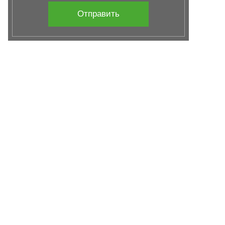
Отправить
ГЛАВНАЯ
ОТЗЫВЫ
НАШИ ТУРЫ
БЛОГ
КОНТАКТЫ
КАРТА САЙТА
Республика Крым, Симферополь
+7 (978) 715-73-55
+7 (978) 797-10-06
УСЛОВИЯ ОКАЗАНИЯ УСЛУГ
ОБРАБОТКА ПЕРСОНАЛЬНЫХ ДАННЫХ