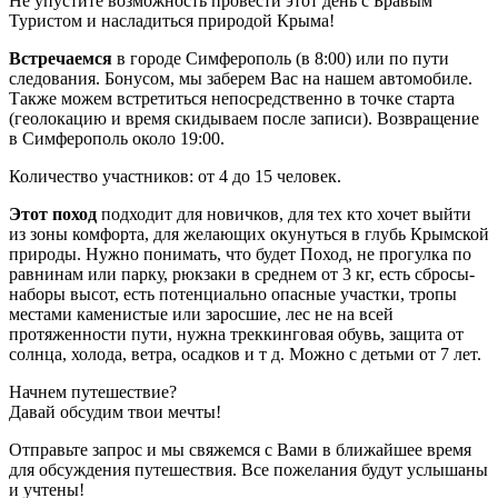
Не упустите возможность провести этот день с Бравым
Туристом и насладиться природой Крыма!
Встречаемся
в городе Симферополь (в 8:00) или по пути
следования. Бонусом, мы заберем Вас на нашем автомобиле.
Также можем встретиться непосредственно в точке старта
(геолокацию и время скидываем после записи). Возвращение
в Симферополь около 19:00.
Количество участников: от 4 до 15 человек.
Этот поход
подходит для новичков, для тех кто хочет выйти
из зоны комфорта, для желающих окунуться в глубь Крымской
природы. Нужно понимать, что будет Поход, не прогулка по
равнинам или парку, рюкзаки в среднем от 3 кг, есть сбросы-
наборы высот, есть потенциально опасные участки, тропы
местами каменистые или
заросшие, лес не на всей
протяженности пути, нужна треккинговая обувь, защита от
солнца, холода, ветра, осадков и т д. Можно с детьми от 7 лет.
Начнем путешествие?
Давай обсудим твои мечты!
Отправьте запрос и мы свяжемся с Вами в ближайшее время
для обсуждения путешествия. Все пожелания будут услышаны
и учтены!