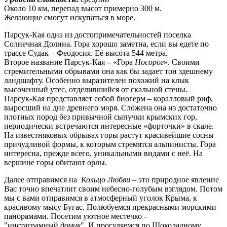
Около 10 км, перепад высот примерно 300 м.
Желающие смогут искупаться в море.
Парсук-Кая одна из достопримечательностей поселка
Солнечная Долина. Гора хорошо заметна, если вы едете по
трассе Судак – Феодосия. Её высота 544 метра.
Второе название Парсук-Кая – «Гора
Носорог
». Своими
стремительными обрывами она как бы задает тон здешнему
ландшафту. Особенно выразителен похожий на клык
высоченный утес, отделившийся от скальной стены.
Парсук-Кая представляет собой биогерм – коралловый риф,
выросший на дне древнего моря. Сложена она из достаточно
плотных пород без привычной сыпучки крымских гор,
периодически встречаются интересные «форточки» в скале.
На известняковых обрывах горы растут красивейшие сосны
причудливой формы, к которым стремятся альпинисты. Гора
интересна, прежде всего, уникальными видами с неё. На
вершине горы обитают орлы.
Далее отправимся на
Кольцо
Любви
– это природное явление
Вас точно впечатлит своим небесно-голубым взглядом. Потом
мы с вами отправимся в атмосферный уголок Крыма, к
красивому мысу Бугас. Полюбуемся прекрасными морскими
панорамами. Посетим уютное местечко -
"инстаграмный
домик
". И прогуляемся по Шоколадному